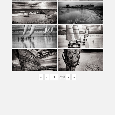
«
‹
of
8
›
»